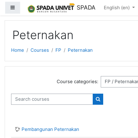
Skip to main content
SPADA
Side panel
English ‎(en)‎
Peternakan
Home
Courses
FP
Peternakan
Course categories:
Search courses
Search courses
Pembangunan Peternakan