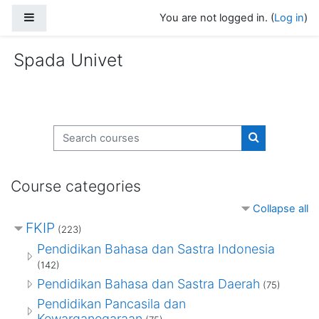
Skip to main content
Side panel
You are not logged in. (
Log in
)
Spada Univet
Search courses
Search cours
Course categories
Collapse all
FKIP
(223)
Pendidikan Bahasa dan Sastra Indonesia
(142)
Pendidikan Bahasa dan Sastra Daerah
(75)
Pendidikan Pancasila dan
Kewarganegaraan