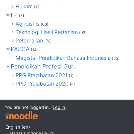
Hukum
(13)
FP
(5)
Agribisnis
(66)
Teknologi Hasil Pertanian
(92)
Peternakan
(76)
PASCA
(14)
Magister Pendidikan Bahasa Indonesia
(65)
Pendidikan Profesi Guru
PPG Prajabatan 2021
(1)
PPG Prajabatan 2020
(4)
You are not logged in. (
Log in
)
English ‎(en)‎
Bahasa Indonesia ‎(id)‎